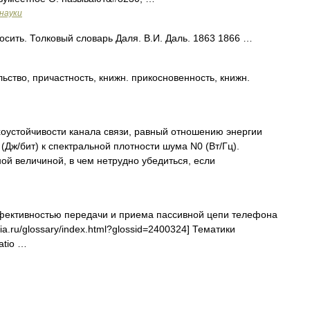
науки
ить. Толковый словарь Даля. В.И. Даль. 1863 1866 …
о, причастность, книжн. прикосновенность, книжн.
оустойчивости канала связи, равный отношению энергии
(Дж/бит) к спектральной плотности шума N0 (Вт/Гц).
й величиной, в чем нетрудно убедиться, если
ктивностью передачи и приема пассивной цепи телефона
dia.ru/glossary/index.html?glossid=2400324] Тематики
atio …