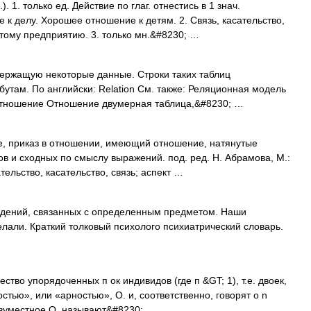
. 1. только ед. Действие по глаг. отнестись в 1 знач.
к делу. Хорошее отношение к детям. 2. Связь, касательство,
этому предприятию. 3. только мн.&#8230; …
ержащую некоторые данные. Строки таких таблиц
бутам. По английски: Relation См. также: Реляционная модель
тношение Отношение двумерная таблица,&#8230; …
е, приказ в отношении, имеющий отношение, натянутые
в и сходных по смыслу выражений. под. ред. Н. Абрамова, М.:
тельство, касательство, связь; аспект …
дений, связанных с определенным предметом. Наши
лали. Краткий толковый психолого психиатрический словарь.
орядоченных п ок индивидов (где п &GT; 1), т.е. двоек,
остью», или «арностью», О. и, соответственно, говорят о n
двуместное О. называют&#8230; …