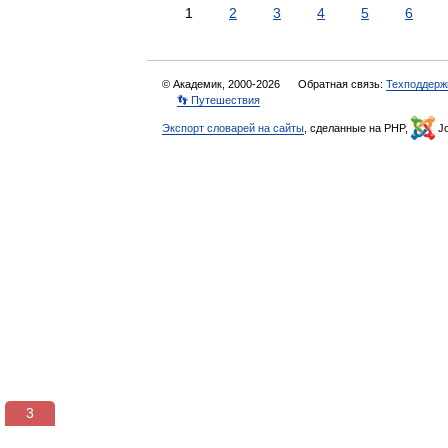
1
2
3
4
5
6
© Академик, 2000-2026
Обратная связь:
Техподдерж
👣 Путешествия
Экспорт словарей на сайты
, сделанные на PHP,
Jo
3