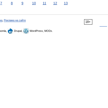
7
8
9
10
11
12
13
ка
,
Реклама на сайте
18+
omla,
Drupal,
WordPress, MODx.