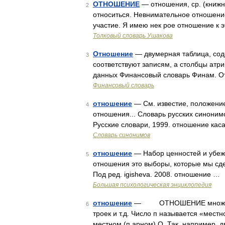
ОТНОШЕНИЕ
— отношения, ср. (книжн.)
2
относиться. Невнимательное отношение 
участие. Я имею нек рое отношение к 
Толковый словарь Ушакова
Отношение
— двумерная таблица, сод
3
соответствуют записям, а столбцы атри
данных Финансовый словарь Финам. О
Финансовый словарь
отношение
— См. известие, положени
4
отношения... Словарь русских синонимо
Русские словари, 1999. отношение каса
Словарь синонимов
отношение
— Набор ценностей и убеж
5
отношения это выборы, которые мы сде
Под ред. igisheva. 2008. отношение …
Большая психологическая энциклопедия
отношение
— ОТНОШЕНИЕ множество уп
6
троек и т.д. Число п называется «местн
местном (п арном) О. Так, например, 