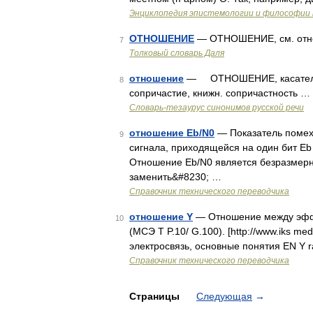
Энциклопедия эпистемологии и философии 
ОТНОШЕНИЕ
— ОТНОШЕНИЕ, см. относ
7
Толковый словарь Даля
отношение
— ОТНОШЕНИЕ, касательств
8
сопричастие, книжн. сопричастность …
Словарь-тезаурус синонимов русской речи
отношение Eb/N0
— Показатель помех
9
сигнала, приходящейся на один бит Eb 
Отношение Eb/N0 является безразмерно
заменить&#8230; …
Справочник технического переводчика
отношение Y
— Отношение между эффе
10
(МСЭ Т P.10/ G.100). [http://www.iks me
электросвязь, основные понятия EN Y r
Справочник технического переводчика
Страницы
Следующая
→